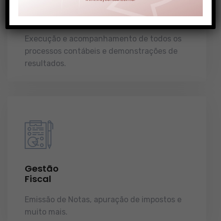
Gestão
Contábil
Execução e acompanhamento de todos os
processos contábeis e demonstrações de
resultados.
Gestão
Fiscal
Emissão de Notas, apuração de impostos e
muito mais.
demonstrações de resultados.