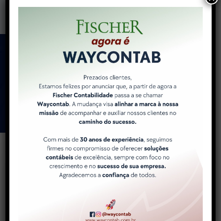
Como a WayContab pode
ajudar você e sua
empresa