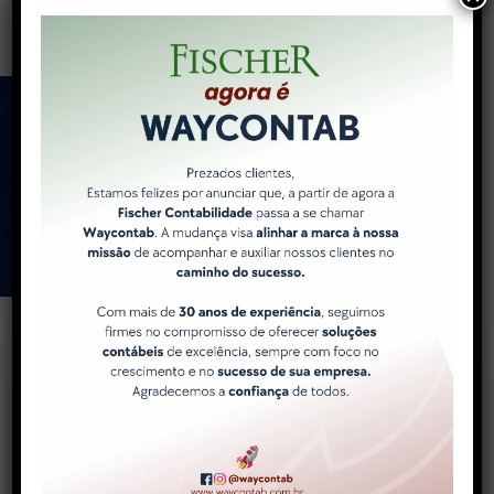
Como a WayContab pode
ajudar você e sua
empresa