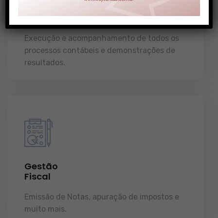
Gestão
Contábil
Execução e acompanhamento de todos os
processos contábeis e demonstrações de
resultados.
Gestão
Fiscal
Emissão de Notas, apuração de impostos e
muito mais.
demonstrações de resultados.