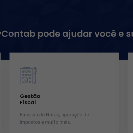
ontab pode ajudar você e 
Gestão
Fiscal
Emissão de Notas, apuração de
impostos e muito mais.
demonstrações
de resultados.