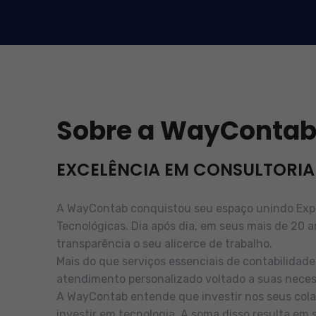
Sobre a WayConta
EXCELÊNCIA EM CONSULTORIA
A WayContab conquistou seu espaço unindo Exper
Tecnológicas. Dia após dia, em seus mais de 20 a
transparência o seu alicerce de trabalho.
Mais do que serviços essenciais de contabilidad
atendimento personalizado voltado a suas neces
A WayContab entende que investir nos seus cola
investir em tecnologia. A soma disso resulta em 