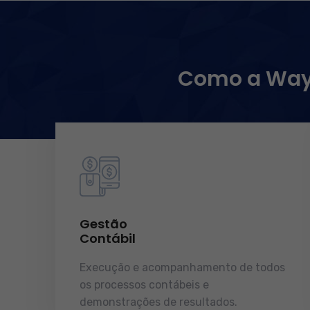
Como a WayC
Gestão
Contábil
Execução e acompanhamento de todos
os processos contábeis e
demonstrações de resultados.