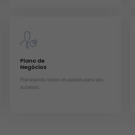
Plano de
Negócios
Planejando todos os passos para seu
sucesso.
licenças e tudo o que a sua
empresa precisa pra funcionar e
crescer.