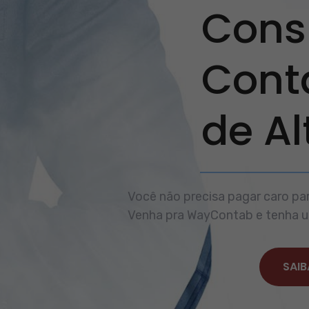
Consu
Cont
de A
Você não precisa pagar caro par
Venha pra WayContab e tenha um
SAIB