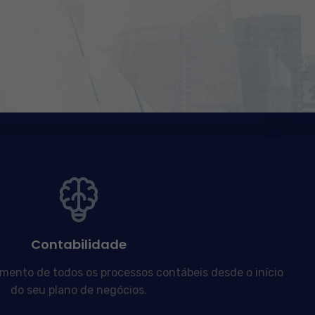
Contabilidade
nto de todos os processos contábeis desde o início
do seu plano de negócios.