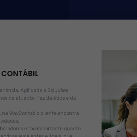
b
 CONTÁBIL
iência, Agilidade e Soluções
nos de atuação, fez da ética e da
e, na WayContab o cliente encontra
sidades.
boradores é tão importante quanto
serviços excelentes e ágeis, que