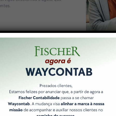
entes.
Nossos Pilares
 forma de entregar resultados é norteada por 3 pilares bási