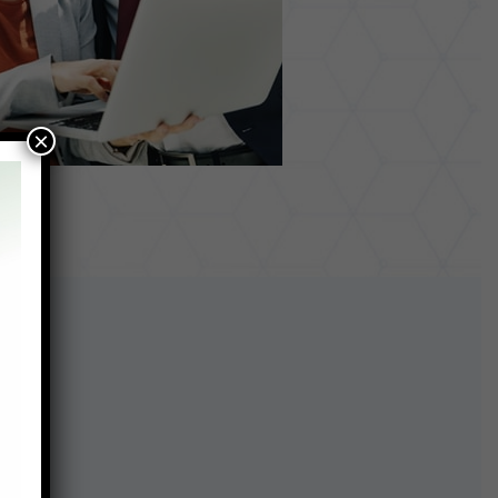
×
cos: