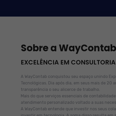
Sobre a WayConta
EXCELÊNCIA EM CONSULTORIA
A WayContab conquistou seu espaço unindo Exper
Tecnológicas. Dia após dia, em seus mais de 20 a
transparência o seu alicerce de trabalho.
Mais do que serviços essenciais de contabilidad
atendimento personalizado voltado a suas neces
A WayContab entende que investir nos seus cola
investir em tecnologia. A soma disso resulta em 