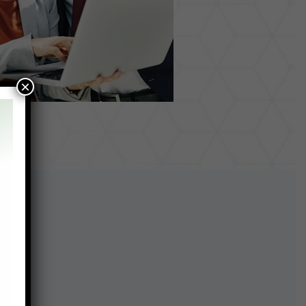
×
cos: