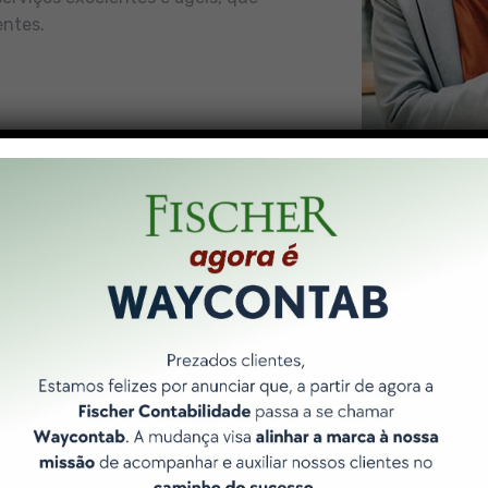
entes.
Nossos Pilares
 forma de entregar resultados é norteada por 3 pilares bási