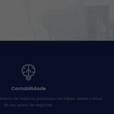
Contabilidade
nto de todos os processos contábeis desde o início
do seu plano de negócios.