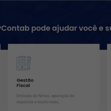
ontab pode ajudar você e 
Gestão
Fiscal
Emissão de Notas, apuração de
impostos e muito mais.
demonstrações
de resultados.