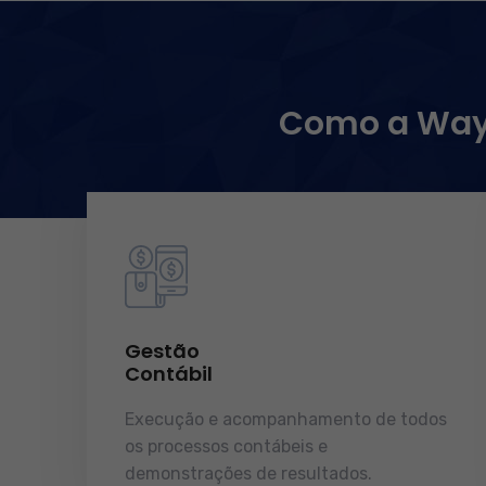
Como a WayC
Gestão
Contábil
Execução e acompanhamento de todos
os processos contábeis e
demonstrações de resultados.