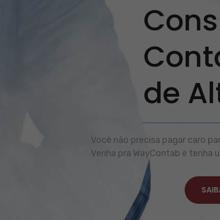
Consu
Cont
de A
Você não precisa pagar caro par
Venha pra WayContab e tenha um
SAIB