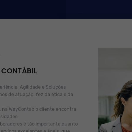
b
 CONTÁBIL
iência, Agilidade e Soluções
nos de atuação, fez da ética e da
e, na WayContab o cliente encontra
sidades.
boradores é tão importante quanto
serviços excelentes e ágeis, que