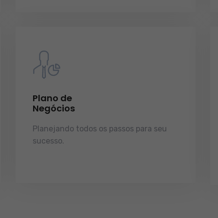
Plano de
Negócios
Planejando todos os passos para seu
sucesso.
licenças e tudo o que a sua
empresa precisa pra funcionar e
crescer.