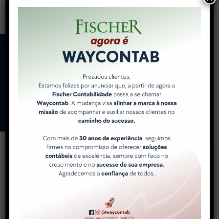
Como a WayContab pode
ajudar você e sua
empresa