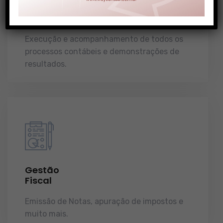
Gestão
Contábil
Execução e acompanhamento de todos os
processos contábeis e demonstrações de
resultados.
Gestão
Fiscal
Emissão de Notas, apuração de impostos e
muito mais.
demonstrações de resultados.