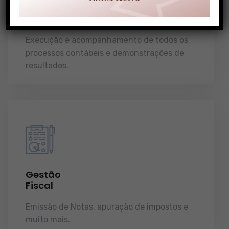
Gestão
Contábil
Execução e acompanhamento de todos os
processos contábeis e demonstrações de
resultados.
Gestão
Fiscal
Emissão de Notas, apuração de impostos e
muito mais.
demonstrações de resultados.