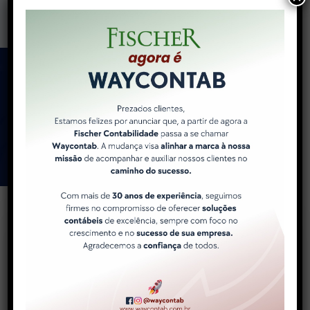
Como a WayContab pode
ajudar você e sua
empresa