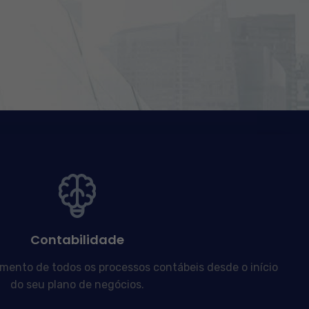
Contabilidade
nto de todos os processos contábeis desde o início
do seu plano de negócios.