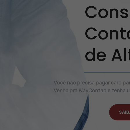
Consu
Cont
de A
Você não precisa pagar caro par
Venha pra WayContab e tenha um
SAIB