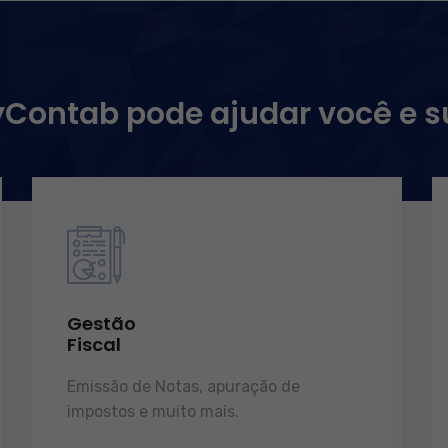
ontab pode ajudar você e 
Gestão
Fiscal
Emissão de Notas, apuração de
impostos e muito mais.
demonstrações
de resultados.