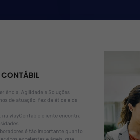
b
 CONTÁBIL
iência, Agilidade e Soluções
nos de atuação, fez da ética e da
e, na WayContab o cliente encontra
sidades.
boradores é tão importante quanto
serviços excelentes e ágeis, que