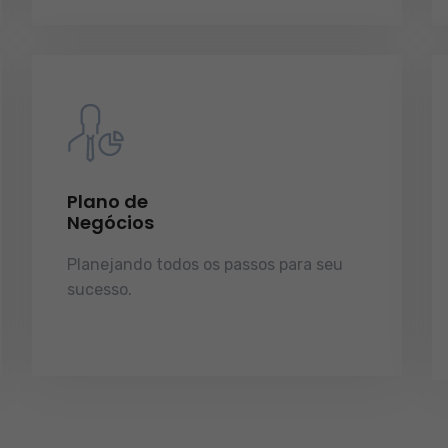
Plano de
Negócios
Planejando todos os passos para seu
sucesso.
licenças e tudo o que a sua
empresa precisa pra funcionar e
crescer.