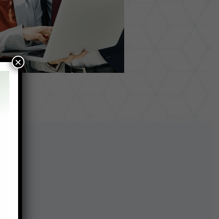
×
cos: