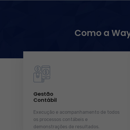
Como a WayC
Gestão
Contábil
Execução e acompanhamento de todos
os processos contábeis e
demonstrações de resultados.