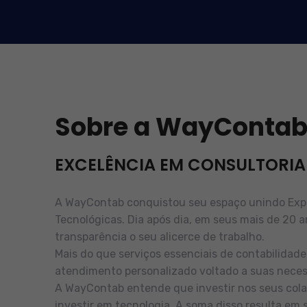
Sobre a WayConta
EXCELÊNCIA EM CONSULTORIA
A WayContab conquistou seu espaço unindo Exper
Tecnológicas. Dia após dia, em seus mais de 20 a
transparência o seu alicerce de trabalho.
Mais do que serviços essenciais de contabilidad
atendimento personalizado voltado a suas neces
A WayContab entende que investir nos seus cola
investir em tecnologia. A soma disso resulta em 