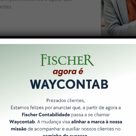
entes.
Nossos Pilares
 forma de entregar resultados é norteada por 3 pilares bási