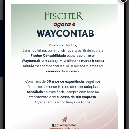
Como a WayContab pode
ajudar você e sua
empresa