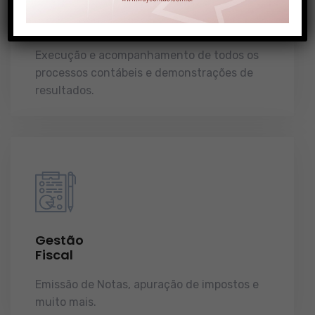
Gestão
Contábil
Execução e acompanhamento de todos os
processos contábeis e demonstrações de
resultados.
Gestão
Fiscal
Emissão de Notas, apuração de impostos e
muito mais.
demonstrações de resultados.