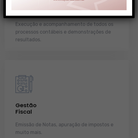
Gestão
Contábil
Execução e acompanhamento de todos os
processos contábeis e demonstrações de
resultados.
Gestão
Fiscal
Emissão de Notas, apuração de impostos e
muito mais.
demonstrações de resultados.