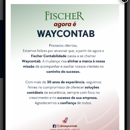
Como a WayContab pode
ajudar você e sua
empresa