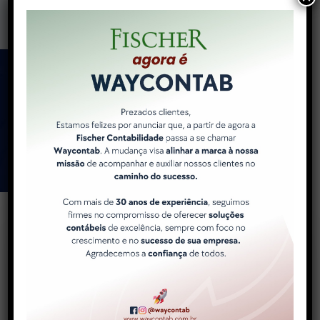
Como a WayContab pode
ajudar você e sua
empresa