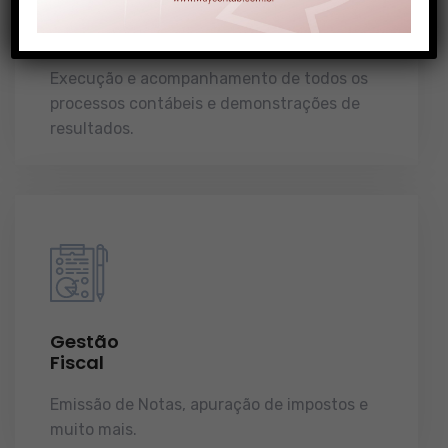
Gestão
Contábil
Execução e acompanhamento de todos os
processos contábeis e demonstrações de
resultados.
Gestão
Fiscal
Emissão de Notas, apuração de impostos e
muito mais.
demonstrações de resultados.