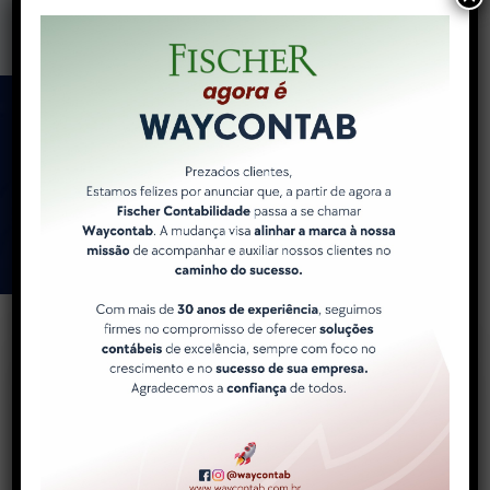
Como a WayContab pode
ajudar você e sua
empresa