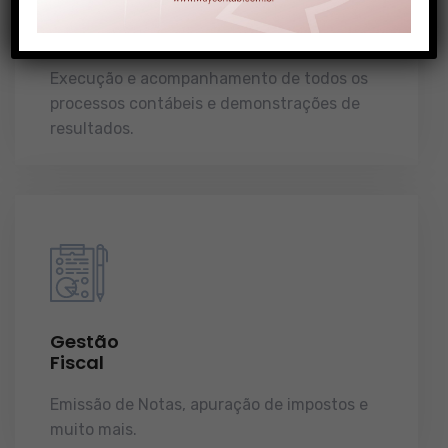
Gestão
Contábil
Execução e acompanhamento de todos os
processos contábeis e demonstrações de
resultados.
Gestão
Fiscal
Emissão de Notas, apuração de impostos e
muito mais.
demonstrações de resultados.