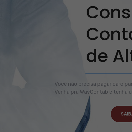
Consu
Cont
de A
Você não precisa pagar caro par
Venha pra WayContab e tenha um
SAIB