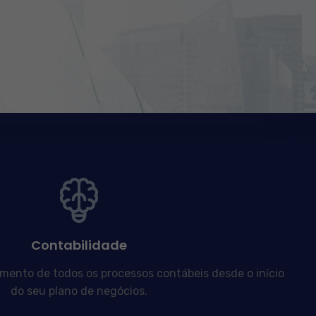
Contabilidade
nto de todos os processos contábeis desde o início
do seu plano de negócios.