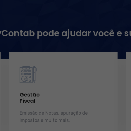
ontab pode ajudar você e 
Gestão
Fiscal
Emissão de Notas, apuração de
impostos e muito mais.
demonstrações
de resultados.