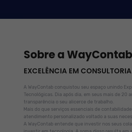
Sobre a WayConta
EXCELÊNCIA EM CONSULTORIA
A WayContab conquistou seu espaço unindo Exper
Tecnológicas. Dia após dia, em seus mais de 20 a
transparência o seu alicerce de trabalho.
Mais do que serviços essenciais de contabilidad
atendimento personalizado voltado a suas neces
A WayContab entende que investir nos seus cola
investir em tecnologia. A soma disso resulta em 