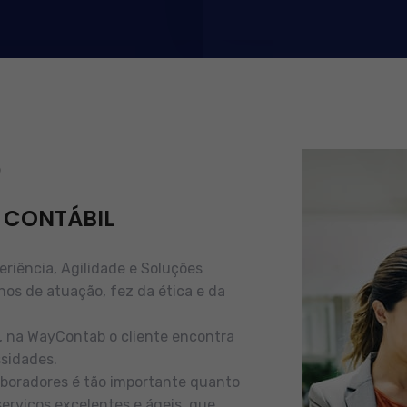
b
 CONTÁBIL
iência, Agilidade e Soluções
nos de atuação, fez da ética e da
e, na WayContab o cliente encontra
sidades.
boradores é tão importante quanto
serviços excelentes e ágeis, que