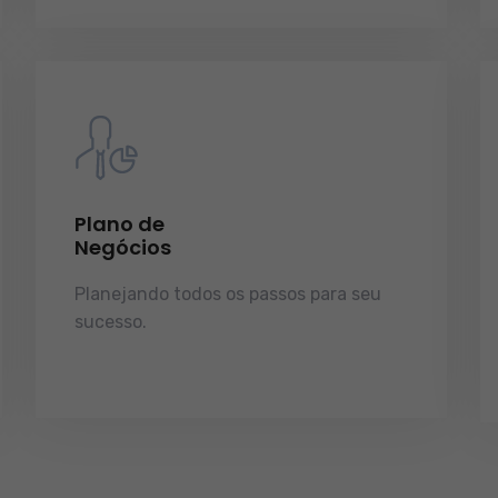
Plano de
Negócios
Planejando todos os passos para seu
sucesso.
licenças e tudo o que a sua
empresa precisa pra funcionar e
crescer.