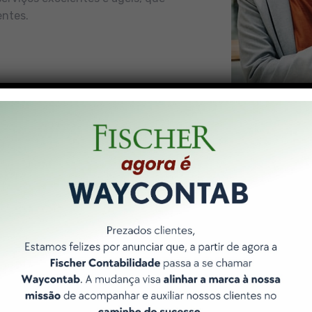
entes.
Nossos Pilares
 forma de entregar resultados é norteada por 3 pilares bási