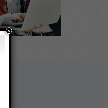
×
cos: