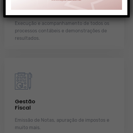
Gestão
Contábil
Execução e acompanhamento de todos os
processos contábeis e demonstrações de
resultados.
Gestão
Fiscal
Emissão de Notas, apuração de impostos e
muito mais.
demonstrações de resultados.