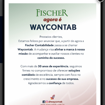
Como a WayContab pode
ajudar você e sua
empresa