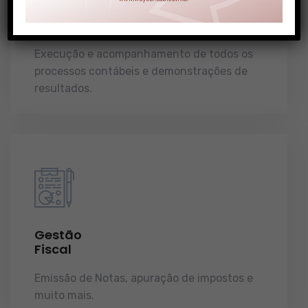
Gestão
Contábil
Execução e acompanhamento de todos os
processos contábeis e demonstrações de
resultados.
Gestão
Fiscal
Emissão de Notas, apuração de impostos e
muito mais.
demonstrações de resultados.