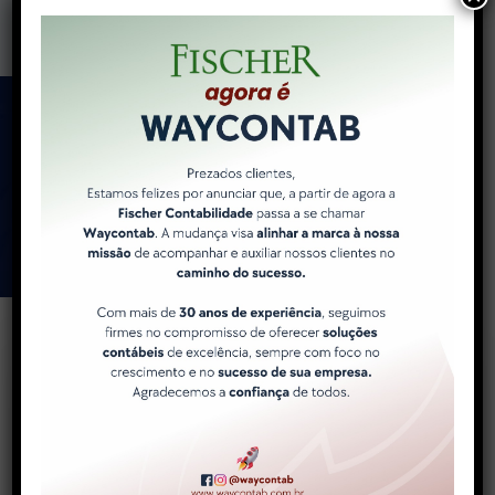
Como a WayContab pode
ajudar você e sua
empresa