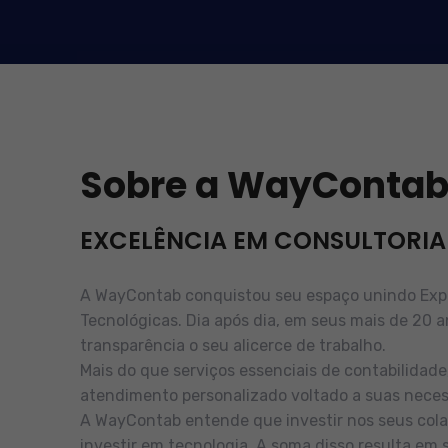
Sobre a WayConta
EXCELÊNCIA EM CONSULTORIA
A WayContab conquistou seu espaço unindo Exper
Tecnológicas. Dia após dia, em seus mais de 20 a
transparência o seu alicerce de trabalho.
Mais do que serviços essenciais de contabilidad
atendimento personalizado voltado a suas neces
A WayContab entende que investir nos seus cola
investir em tecnologia. A soma disso resulta em 