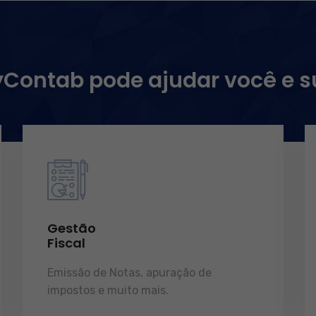
ontab pode ajudar você e 
Gestão
Fiscal
Emissão de Notas, apuração de
impostos e muito mais.
demonstrações
de resultados.