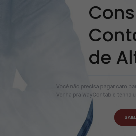
Consu
Cont
de A
Você não precisa pagar caro par
Venha pra WayContab e tenha um
SAIB