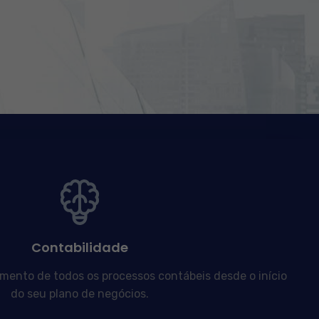
Contabilidade
nto de todos os processos contábeis desde o início
do seu plano de negócios.