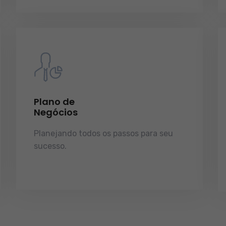
Plano de
Negócios
Planejando todos os passos para seu
sucesso.
licenças e tudo o que a sua
empresa precisa pra funcionar e
crescer.