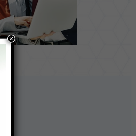
×
cos: