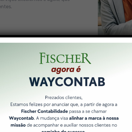
entes.
Nossos Pilares
 forma de entregar resultados é norteada por 3 pilares bási