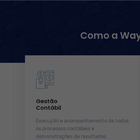
Como a WayC
Gestão
Contábil
Execução e acompanhamento de todos
os processos contábeis e
demonstrações de resultados.