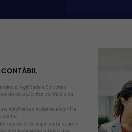
b
 CONTÁBIL
iência, Agilidade e Soluções
nos de atuação, fez da ética e da
e, na WayContab o cliente encontra
sidades.
boradores é tão importante quanto
serviços excelentes e ágeis, que