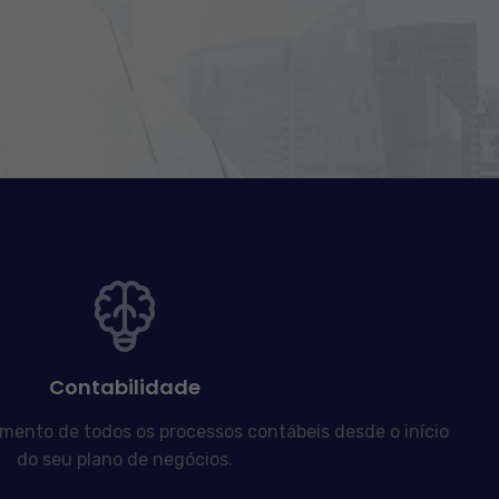
Contabilidade
nto de todos os processos contábeis desde o início
do seu plano de negócios.