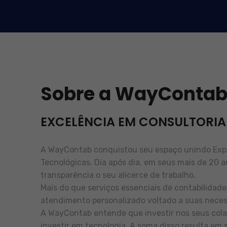
Sobre a WayConta
EXCELÊNCIA EM CONSULTORIA
A WayContab conquistou seu espaço unindo Exper
Tecnológicas. Dia após dia, em seus mais de 20 a
transparência o seu alicerce de trabalho.
Mais do que serviços essenciais de contabilidad
atendimento personalizado voltado a suas neces
A WayContab entende que investir nos seus cola
investir em tecnologia. A soma disso resulta em 