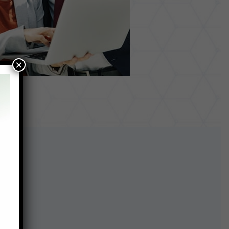
×
cos: