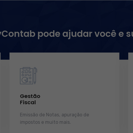
ontab pode ajudar você e 
Gestão
Fiscal
Emissão de Notas, apuração de
impostos e muito mais.
demonstrações
de resultados.