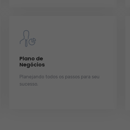
Plano de
Negócios
Planejando todos os passos para seu
sucesso.
licenças e tudo o que a sua
empresa precisa pra funcionar e
crescer.