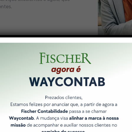
entes.
Nossos Pilares
 forma de entregar resultados é norteada por 3 pilares bási