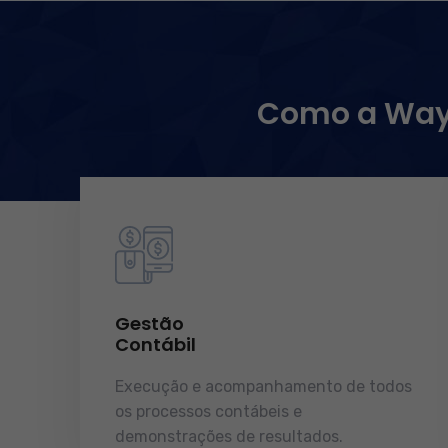
Como a WayC
Gestão
Contábil
Execução e acompanhamento de todos
os processos contábeis e
demonstrações de resultados.