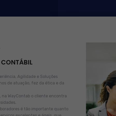
b
 CONTÁBIL
iência, Agilidade e Soluções
nos de atuação, fez da ética e da
e, na WayContab o cliente encontra
sidades.
boradores é tão importante quanto
serviços excelentes e ágeis, que