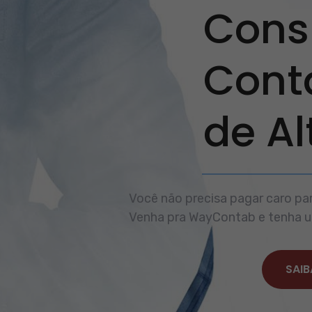
Consu
Cont
de A
Você não precisa pagar caro par
Venha pra WayContab e tenha um
SAIB