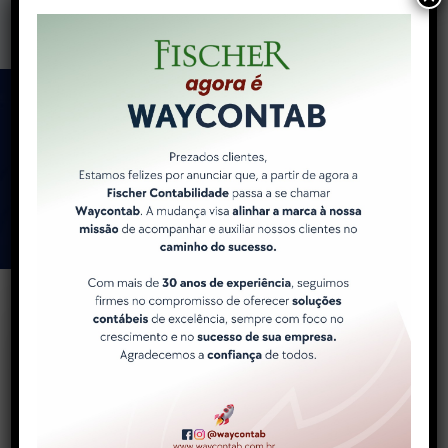
Como a WayContab pode
ajudar você e sua
empresa