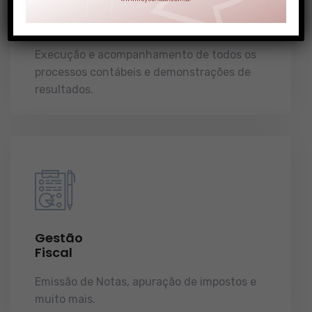
Gestão
Contábil
Execução e acompanhamento de todos os
processos contábeis e demonstrações de
resultados.
Gestão
Fiscal
Emissão de Notas, apuração de impostos e
muito mais.
demonstrações de resultados.