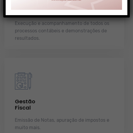
Gestão
Contábil
Execução e acompanhamento de todos os
processos contábeis e demonstrações de
resultados.
Gestão
Fiscal
Emissão de Notas, apuração de impostos e
muito mais.
demonstrações de resultados.