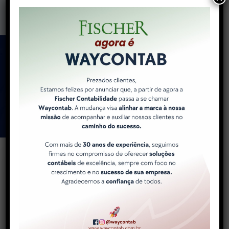
Como a WayContab pode
ajudar você e sua
empresa