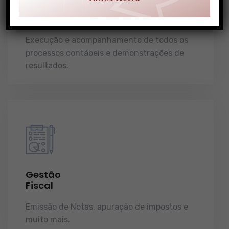
Gestão
Contábil
Execução e acompanhamento de todos os
processos contábeis e demonstrações de
resultados.
Gestão
Fiscal
Emissão de Notas, apuração de impostos e
muito mais.
demonstrações de resultados.