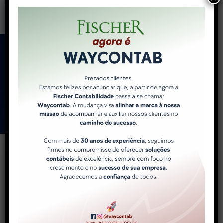
Como a WayContab pode
ajudar você e sua
empresa