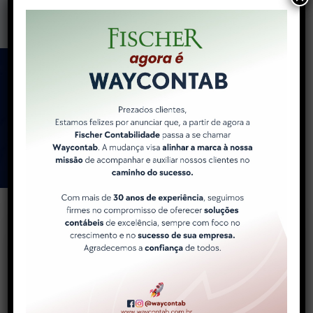
Como a WayContab pode
ajudar você e sua
empresa