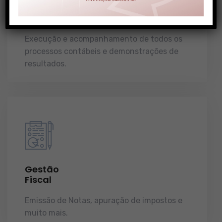
Gestão
Contábil
Execução e acompanhamento de todos os
processos contábeis e demonstrações de
resultados.
Gestão
Fiscal
Emissão de Notas, apuração de impostos e
muito mais.
demonstrações de resultados.