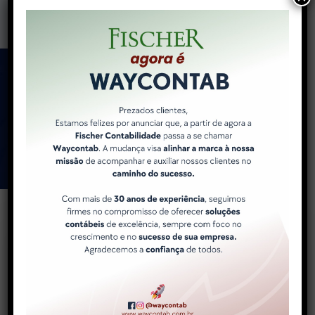
Como a WayContab pode
ajudar você e sua
empresa