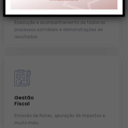
Gestão
Contábil
Execução e acompanhamento de todos os
processos contábeis e demonstrações de
resultados.
Gestão
Fiscal
Emissão de Notas, apuração de impostos e
muito mais.
demonstrações de resultados.