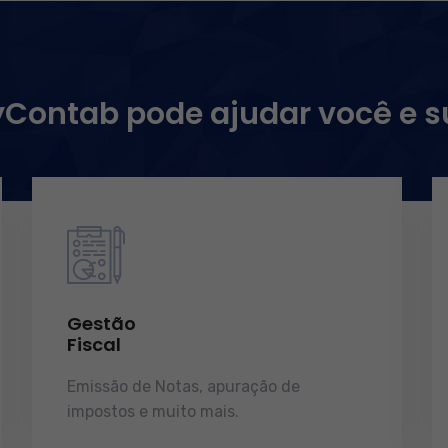
ontab pode ajudar você e 
Gestão
Fiscal
Emissão de Notas, apuração de
impostos e muito mais.
demonstrações
de resultados.