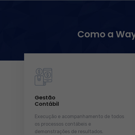
Como a WayC
Gestão
Contábil
Execução e acompanhamento de todos
os processos contábeis e
demonstrações de resultados.