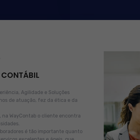
b
 CONTÁBIL
iência, Agilidade e Soluções
nos de atuação, fez da ética e da
e, na WayContab o cliente encontra
sidades.
boradores é tão importante quanto
serviços excelentes e ágeis, que