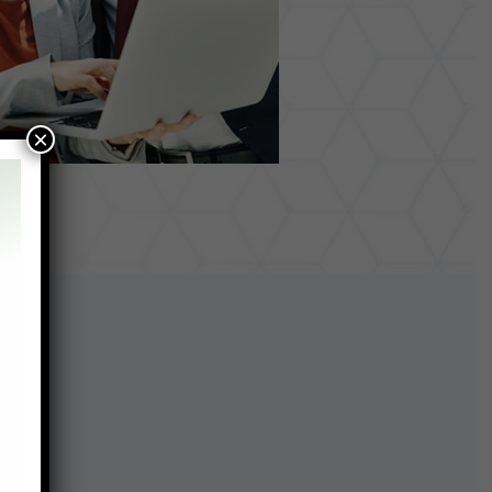
×
cos: