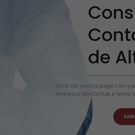
Consu
Cont
de A
Você não precisa pagar caro par
Venha pra WayContab e tenha um
SAIB