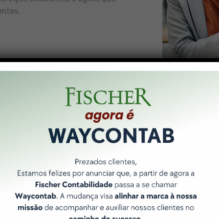
entes.
Nossos Pilares
 forma de entregar resultados é norteada por 3 pilares bási