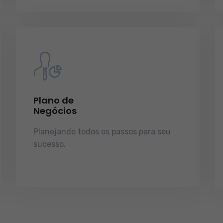
Plano de
Negócios
Planejando todos os passos para seu
sucesso.
licenças e tudo o que a sua
empresa precisa pra funcionar e
crescer.