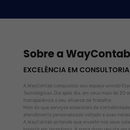
Sobre a WayConta
EXCELÊNCIA EM CONSULTORIA
A WayContab conquistou seu espaço unindo Exper
Tecnológicas. Dia após dia, em seus mais de 20 a
transparência o seu alicerce de trabalho.
Mais do que serviços essenciais de contabilidad
atendimento personalizado voltado a suas neces
A WayContab entende que investir nos seus cola
investir em tecnologia. A soma disso resulta em 