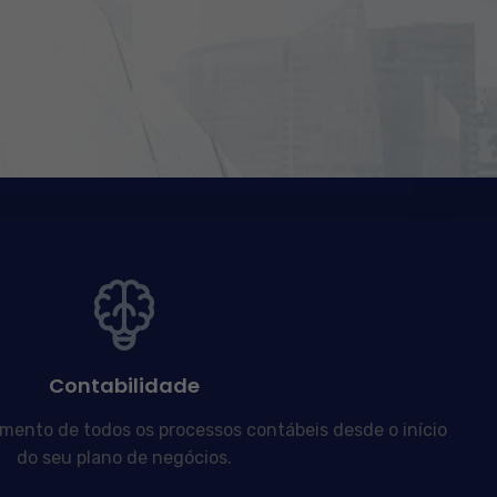
Contabilidade
nto de todos os processos contábeis desde o início
do seu plano de negócios.