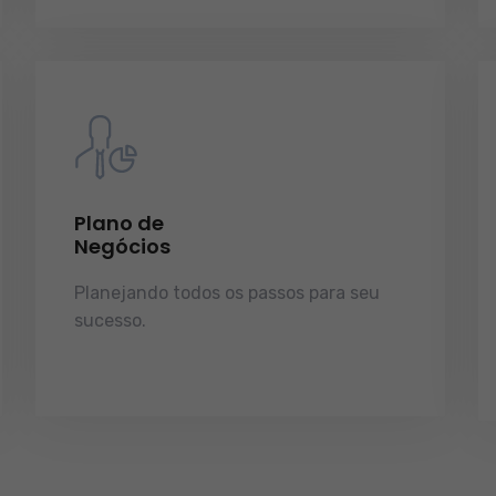
Plano de
Negócios
Planejando todos os passos para seu
sucesso.
licenças e tudo o que a sua
empresa precisa pra funcionar e
crescer.