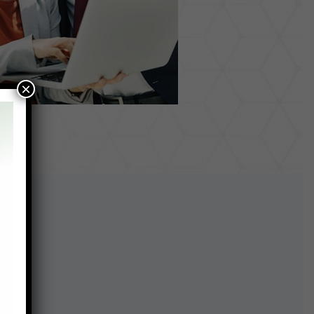
×
cos: