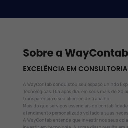
Sobre a WayConta
EXCELÊNCIA EM CONSULTORIA
A WayContab conquistou seu espaço unindo Exper
Tecnológicas. Dia após dia, em seus mais de 20 a
transparência o seu alicerce de trabalho.
Mais do que serviços essenciais de contabilidad
atendimento personalizado voltado a suas neces
A WayContab entende que investir nos seus cola
investir em tecnologia. A soma disso resulta em 