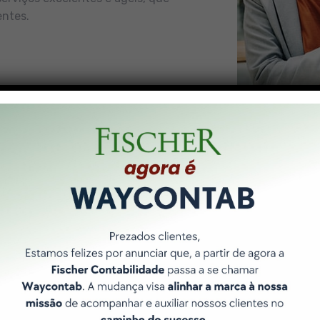
entes.
Nossos Pilares
 forma de entregar resultados é norteada por 3 pilares bási