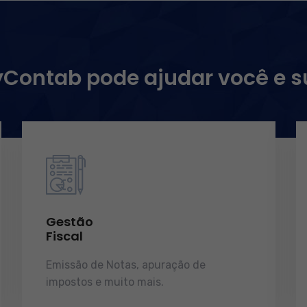
ontab pode ajudar você e 
Gestão
Fiscal
Emissão de Notas, apuração de
impostos e muito mais.
demonstrações
de resultados.