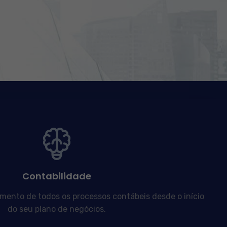
Contabilidade
nto de todos os processos contábeis desde o início
do seu plano de negócios.