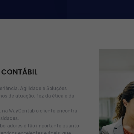
b
 CONTÁBIL
iência, Agilidade e Soluções
nos de atuação, fez da ética e da
e, na WayContab o cliente encontra
sidades.
boradores é tão importante quanto
serviços excelentes e ágeis, que