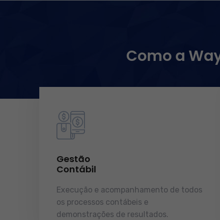
Como a WayC
Gestão
Contábil
Execução e acompanhamento de todos
os processos contábeis e
demonstrações de resultados.