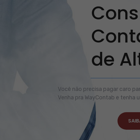
Consu
Cont
de A
Você não precisa pagar caro par
Venha pra WayContab e tenha um
SAIB