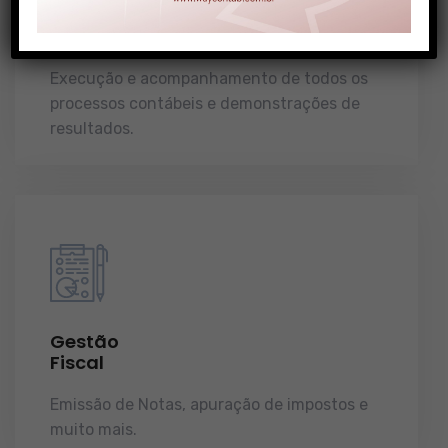
Gestão
Contábil
Execução e acompanhamento de todos os
processos contábeis e demonstrações de
resultados.
Gestão
Fiscal
Emissão de Notas, apuração de impostos e
muito mais.
demonstrações de resultados.