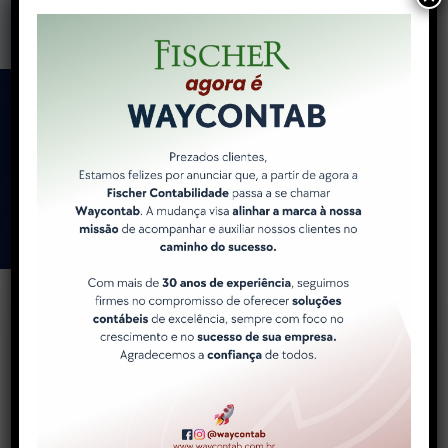
Como a WayContab pode
ajudar você e sua
empresa