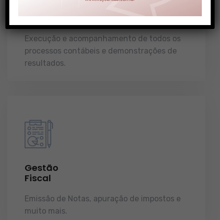
Gestão
Contábil
Execução e acompanhamento de todos os
processos contábeis e demonstrações de
resultados.
Gestão
Fiscal
Emissão de Notas, apuração de impostos e
muito mais.
demonstrações de resultados.