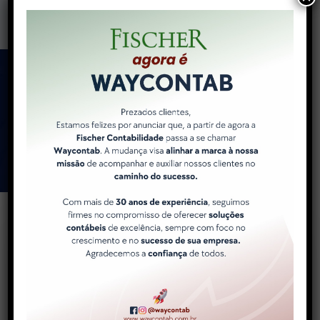
Como a WayContab pode
ajudar você e sua
empresa