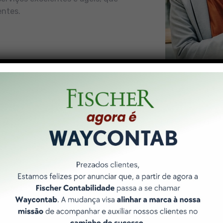
entes.
Nossos Pilares
 forma de entregar resultados é norteada por 3 pilares bási