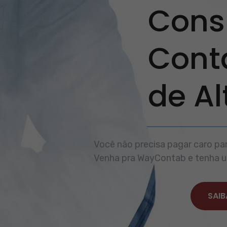
Consu
Cont
de A
Você não precisa pagar caro par
Venha pra WayContab e tenha um
SAIB