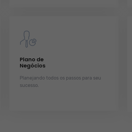
Plano de
Negócios
Planejando todos os passos para seu
sucesso.
licenças e tudo o que a sua
empresa precisa pra funcionar e
crescer.