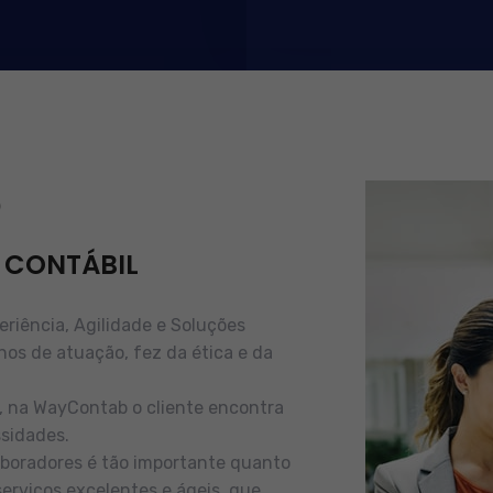
b
 CONTÁBIL
iência, Agilidade e Soluções
nos de atuação, fez da ética e da
e, na WayContab o cliente encontra
sidades.
boradores é tão importante quanto
serviços excelentes e ágeis, que