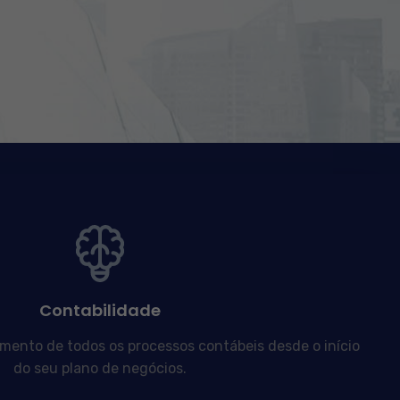
Contabilidade
nto de todos os processos contábeis desde o início
do seu plano de negócios.