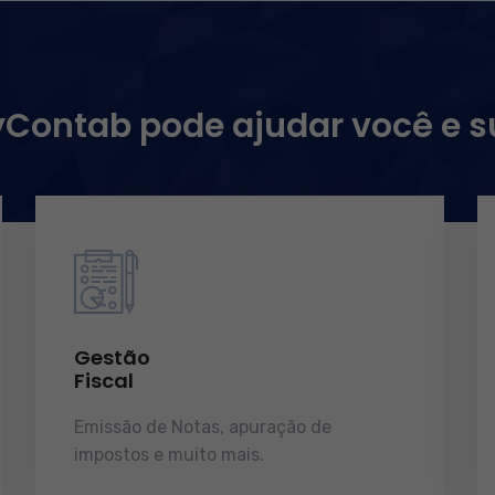
ontab pode ajudar você e 
Gestão
Fiscal
Emissão de Notas, apuração de
impostos e muito mais.
demonstrações
de resultados.