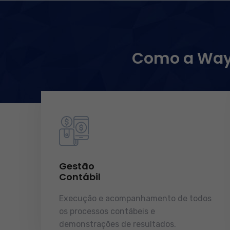
Como a WayC
Gestão
Contábil
Execução e acompanhamento de todos
os processos contábeis e
demonstrações de resultados.