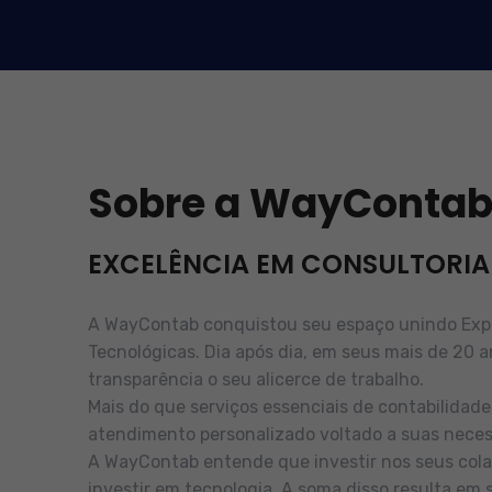
Sobre a WayConta
EXCELÊNCIA EM CONSULTORIA
A WayContab conquistou seu espaço unindo Exper
Tecnológicas. Dia após dia, em seus mais de 20 a
transparência o seu alicerce de trabalho.
Mais do que serviços essenciais de contabilidad
atendimento personalizado voltado a suas neces
A WayContab entende que investir nos seus cola
investir em tecnologia. A soma disso resulta em 