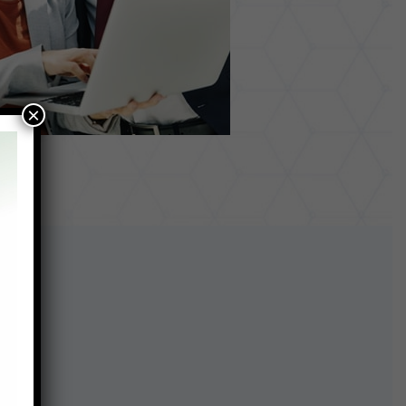
×
cos: