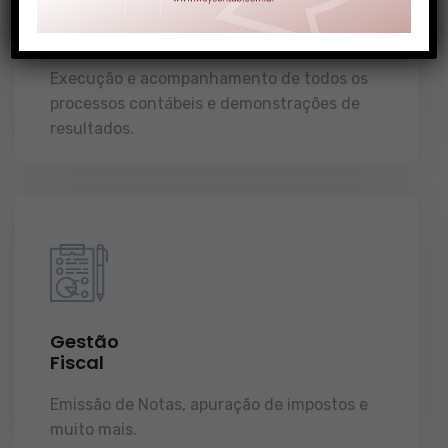
Gestão
Contábil
Execução e acompanhamento de todos os
processos contábeis e demonstrações de
resultados.
Gestão
Fiscal
Emissão de Notas, apuração de impostos e
muito mais.
demonstrações de resultados.