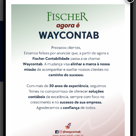
Como a WayContab pode
ajudar você e sua
empresa