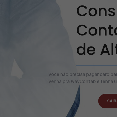
Consu
Cont
de A
Você não precisa pagar caro par
Venha pra WayContab e tenha um
SAIB