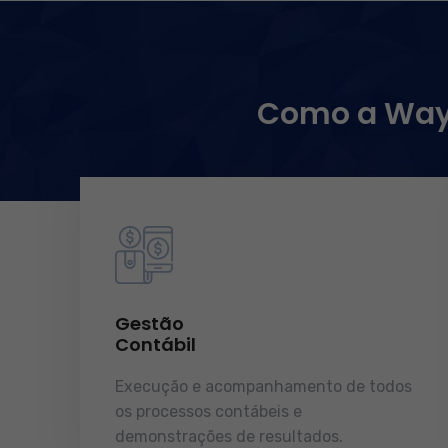
Como a WayC
Gestão
Contábil
Execução e acompanhamento de todos
os processos contábeis e
demonstrações de resultados.