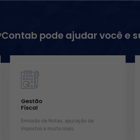
ontab pode ajudar você e 
Gestão
Fiscal
Emissão de Notas, apuração de
impostos e muito mais.
demonstrações
de resultados.