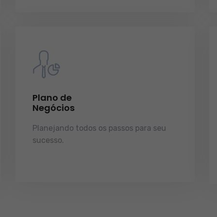
Plano de
Negócios
Planejando todos os passos para seu
sucesso.
licenças e tudo o que a sua
empresa precisa pra funcionar e
crescer.