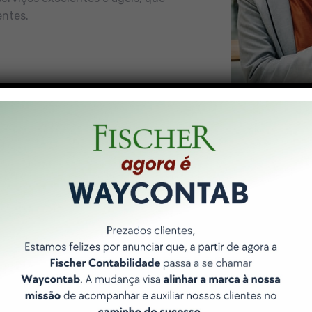
entes.
Nossos Pilares
 forma de entregar resultados é norteada por 3 pilares bási