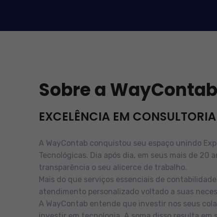
Sobre a WayConta
EXCELÊNCIA EM CONSULTORIA
A WayContab conquistou seu espaço unindo Exper
Tecnológicas. Dia após dia, em seus mais de 20 a
transparência o seu alicerce de trabalho.
Mais do que serviços essenciais de contabilidad
atendimento personalizado voltado a suas neces
A WayContab entende que investir nos seus cola
investir em tecnologia. A soma disso resulta em 