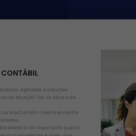
b
 CONTÁBIL
iência, Agilidade e Soluções
nos de atuação, fez da ética e da
e, na WayContab o cliente encontra
sidades.
boradores é tão importante quanto
serviços excelentes e ágeis, que