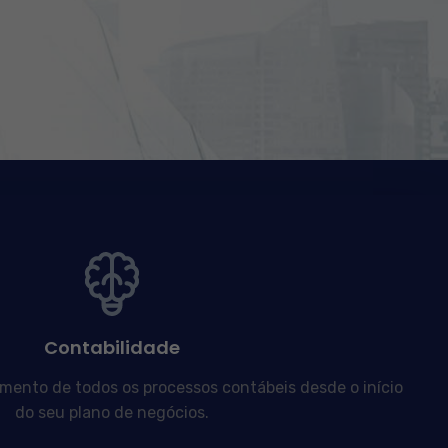
Contabilidade
nto de todos os processos contábeis desde o início
do seu plano de negócios.