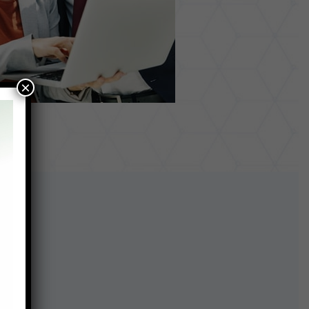
×
cos: