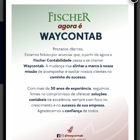
Como a WayContab pode
ajudar você e sua
empresa