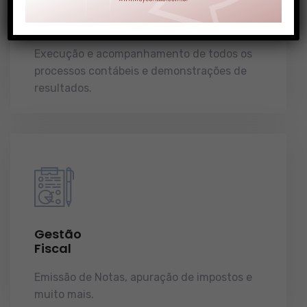
Gestão
Contábil
Execução e acompanhamento de todos os
processos contábeis e demonstrações de
resultados.
Gestão
Fiscal
Emissão de Notas, apuração de impostos e
muito mais.
demonstrações de resultados.